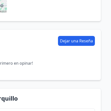
Dejar una Reseña
primero en opinar!
quillo