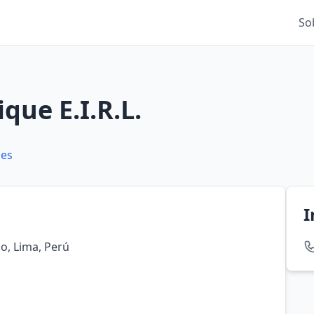
So
que E.I.R.L.
es
I
lo, Lima, Perú