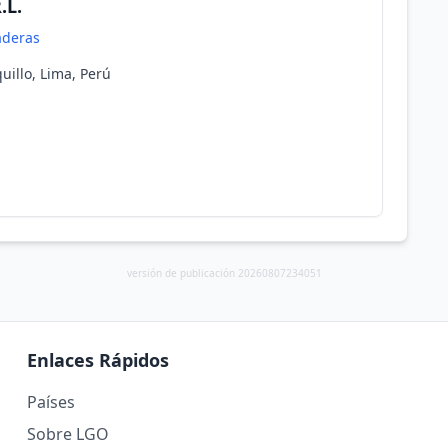
.L.
aderas
uillo, Lima, Perú
versión de publicación 20260807234051
Enlaces Rápidos
Países
Sobre LGO