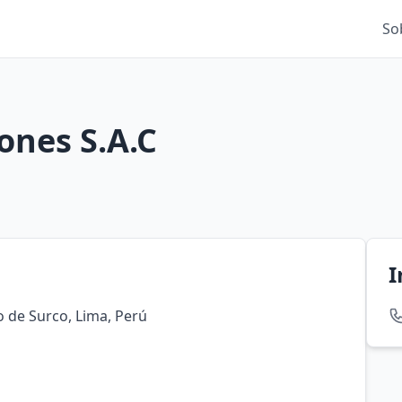
So
ones S.A.C
I
o de Surco, Lima, Perú