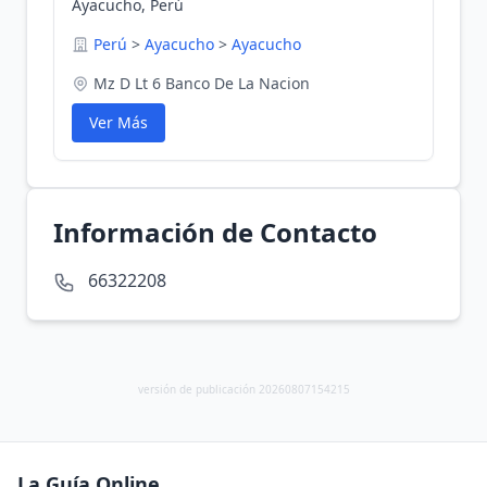
Ayacucho, Perú
Perú
>
Ayacucho
>
Ayacucho
Mz D Lt 6 Banco De La Nacion
Ver Más
Información de Contacto
66322208
versión de publicación 20260807154215
La Guía Online