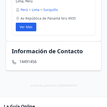
Lima, Perú
Perú
>
Lima
>
Surquillo
Av República de Panamá Nro 4935
Ver Más
Información de Contacto
14491456
versión de publicación 20260808204740
La Guía Online