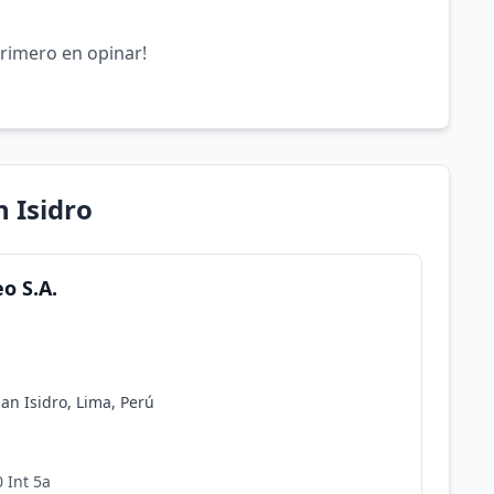
primero en opinar!
 Isidro
o S.A.
an Isidro, Lima, Perú
 Int 5a