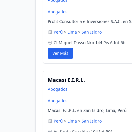
Abogados
Abogados
Profit Consultoria e Inversiones S.A.C. en 
Perú
>
Lima
>
San Isidro
Cl Miguel Dasso Nro 144 Pis 6 Int.6b
Ver Más
Macasi E.I.R.L.
Abogados
Abogados
Macasi E.I.R.L. en San Isidro, Lima, Perú
Perú
>
Lima
>
San Isidro
Av Santa Cruz Nro 104 Int 501