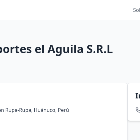
So
rtes el Aguila S.R.L
I
 en Rupa-Rupa, Huánuco, Perú