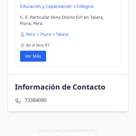
Educación y Capacitación
Colegios
C. E. Particular Nino Divino Eirl en Talara,
Piura, Perú
Perú
>
Piura
>
Talara
Av A Nro 97
Ver Más
Información de Contacto
73384090
versión de publicación 20260808174715