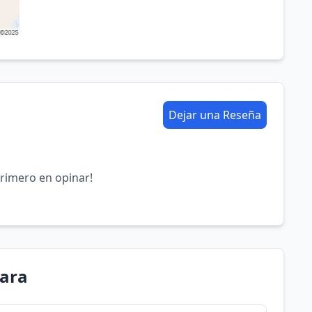
Dejar una Reseña
primero en opinar!
lara