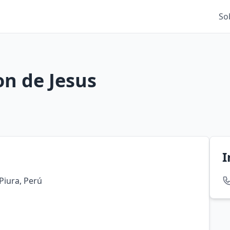
So
on de Jesus
I
 Piura, Perú