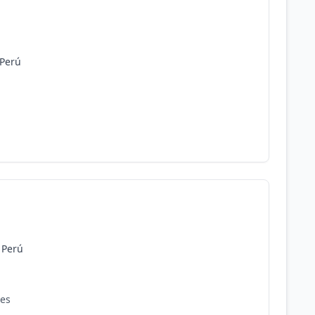
 Perú
, Perú
res