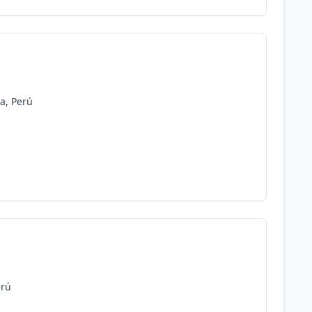
ma, Perú
erú