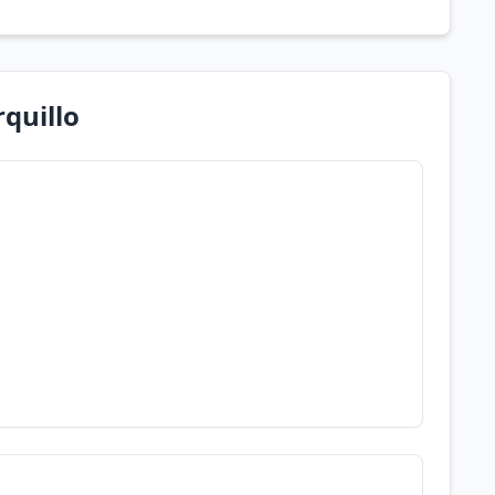
quillo
ú