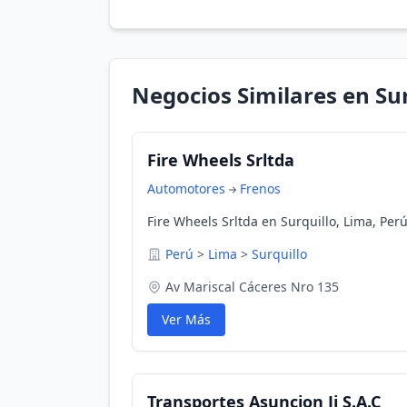
Negocios Similares en Sur
Fire Wheels Srltda
Automotores
Frenos
Fire Wheels Srltda en Surquillo, Lima, Per
Perú
>
Lima
>
Surquillo
Av Mariscal Cáceres Nro 135
Ver Más
Transportes Asuncion Jj S.A.C