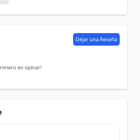
Dejar una Reseña
primero en opinar!
e