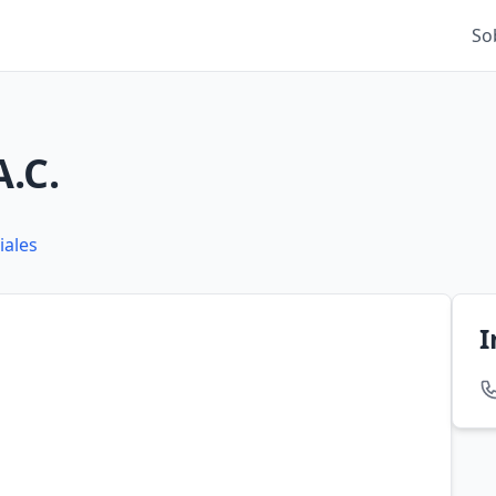
So
.C.
iales
I