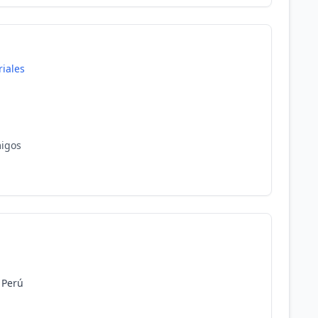
riales
migos
 Perú