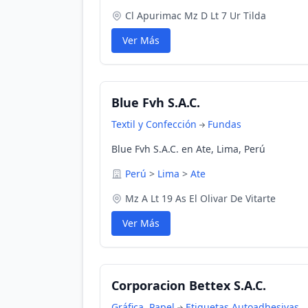
Cl Apurimac Mz D Lt 7 Ur Tilda
Ver Más
Blue Fvh S.A.C.
Textil y Confección
Fundas
Blue Fvh S.A.C. en Ate, Lima, Perú
Perú
>
Lima
>
Ate
Mz A Lt 19 As El Olivar De Vitarte
Ver Más
Corporacion Bettex S.A.C.
Gráfica, Papel
Etiquetas Autoadhesivas