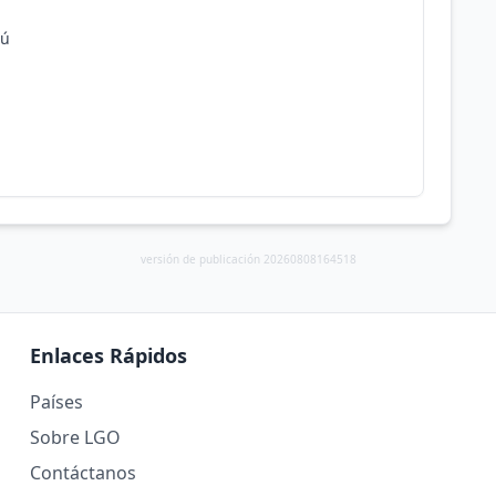
rú
versión de publicación 20260808164518
Enlaces Rápidos
Países
Sobre LGO
Contáctanos