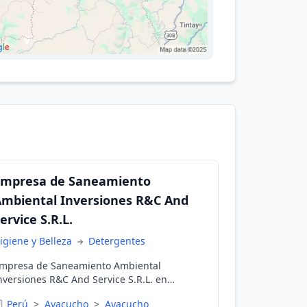
Empresa de Saneamiento
mbiental Inversiones R&C And
ervice S.R.L.
igiene y Belleza
Detergentes
mpresa de Saneamiento Ambiental
nversiones R&C And Service S.R.L. en
yacucho, Ayacucho, Perú
Perú
>
Ayacucho
>
Ayacucho