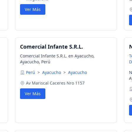
Ver Más
Comercial Infante S.R.L.
N
Comercial Infante S.R.L. en Ayacucho,
T
Ayacucho, Perú
D
Perú
>
Ayacucho
>
Ayacucho
N
A
Av Mariscal Caceres Nro 1157
Ver Más