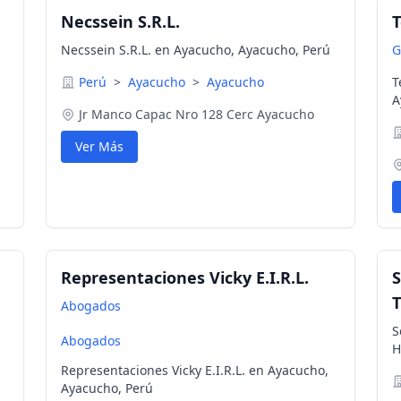
Necssein S.R.L.
T
Necssein S.R.L. en Ayacucho, Ayacucho, Perú
G
Perú
>
Ayacucho
>
Ayacucho
T
A
Jr Manco Capac Nro 128 Cerc Ayacucho
Ver Más
Representaciones Vicky E.I.R.L.
S
T
Abogados
S
Abogados
H
Representaciones Vicky E.I.R.L. en Ayacucho,
Ayacucho, Perú