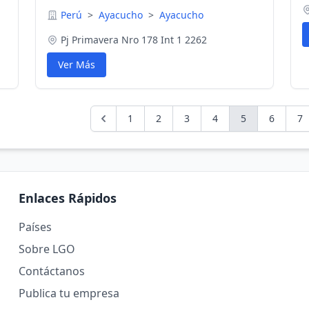
Perú
>
Ayacucho
>
Ayacucho
Pj Primavera Nro 178 Int 1 2262
Ver Más
1
2
3
4
5
6
7
Enlaces Rápidos
Países
Sobre LGO
Contáctanos
Publica tu empresa