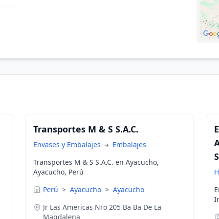
Transportes M & S S.A.C.
A
Envases y Embalajes
Embalajes
S
Transportes M & S S.A.C. en Ayacucho,
Ayacucho, Perú
H
Perú
>
Ayacucho
>
Ayacucho
E
I
Jr Las Americas Nro 205 Ba Ba De La
A
Magdalena