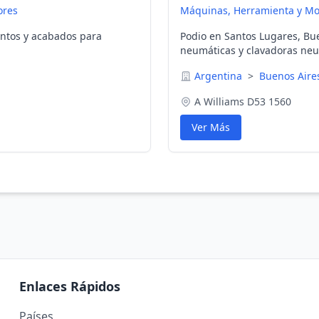
ores
Máquinas, Herramienta y M
entos y acabados para
Podio en Santos Lugares, Bue
neumáticas y clavadoras neum
Argentina
>
Buenos Air
A Williams D53 1560
Ver Más
Enlaces Rápidos
Países