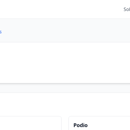
So
s
Podio