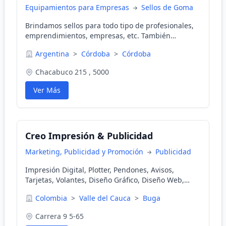
Equipamientos para Empresas
Sellos de Goma
Brindamos sellos para todo tipo de profesionales,
emprendimientos, empresas, etc. También
realizamos grabados.
Argentina
>
Córdoba
>
Córdoba
Chacabuco 215 , 5000
Ver Más
Creo Impresión & Publicidad
Marketing, Publicidad y Promoción
Publicidad
Impresión Digital, Plotter, Pendones, Avisos,
Tarjetas, Volantes, Diseño Gráfico, Diseño Web,
Marketing Digital, Producción Audiovisual de
Colombia
>
Valle del Cauca
>
Buga
Videos, Servicio de Video y Fotografía Aérea en
Dron y Piloto
Carrera 9 5-65