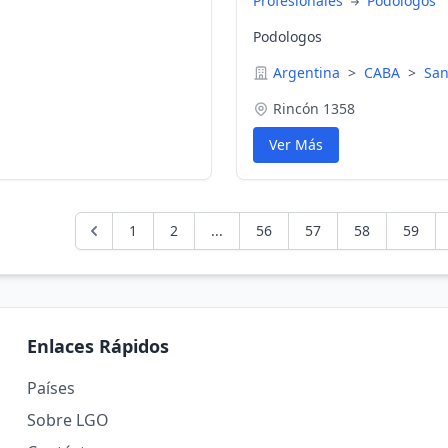
Profesionales
Podologos
Podologos
Argentina
>
CABA
>
San
Rincón 1358
Ver Más
1
2
...
56
57
58
59
Enlaces Rápidos
Países
Sobre LGO