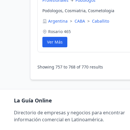
Profesionales
Podologos
Podologos, Cosmiatria, Cosmetologia
Argentina
>
CABA
>
Caballito
Rosario 465
Ver Más
Showing
757
to
768
of
770
results
La Guía Online
Directorio de empresas y negocios para encontrar
información comercial en Latinoamérica.