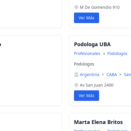
M De Gomendio 910
Ver Más
o
Podologa UBA
Profesionales
Podologos
Podologos
Argentina
>
CABA
>
San
Av San Juan 2400
Ver Más
Marta Elena Britos