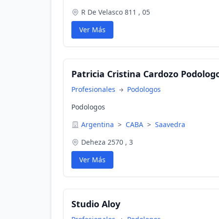
R De Velasco 811 , 05
Ver Más
Patricia Cristina Cardozo Podolog
Profesionales
Podologos
Podologos
Argentina
>
CABA
>
Saavedra
Deheza 2570 , 3
Ver Más
Studio Aloy