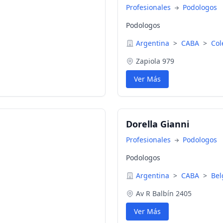
Profesionales
Podologos
Podologos
Argentina
>
CABA
>
Col
Zapiola 979
Ver Más
Dorella Gianni
Profesionales
Podologos
Podologos
Argentina
>
CABA
>
Bel
Av R Balbín 2405
Ver Más