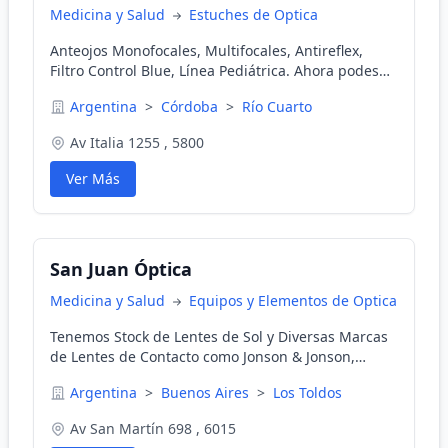
Medicina y Salud
Estuches de Optica
Anteojos Monofocales, Multifocales, Antireflex,
Filtro Control Blue, Línea Pediátrica. Ahora podes
abonar tus anteojos recetados en 3 cuotas sin
Argentina
>
Córdoba
>
Río Cuarto
interés.
Av Italia 1255 , 5800
Ver Más
San Juan Óptica
Medicina y Salud
Equipos y Elementos de Optica
Tenemos Stock de Lentes de Sol y Diversas Marcas
de Lentes de Contacto como Jonson & Jonson,
Bausch+Lomb, Siba Vison, Cooper Vision.
Argentina
>
Buenos Aires
>
Los Toldos
Av San Martín 698 , 6015