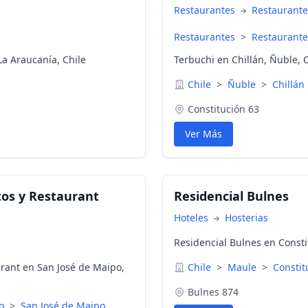
Restaurantes
Restaurante
Restaurantes
>
Restaurante
La Araucanía, Chile
Terbuchi en Chillán, Ñuble, 
Chile
>
Ñuble
>
Chillán
Constitución 63
Ver Más
tos y Restaurant
Residencial Bulnes
Hoteles
Hosterias
Residencial Bulnes en Consti
urant en San José de Maipo,
Chile
>
Maule
>
Constit
Bulnes 874
go
>
San José de Maipo