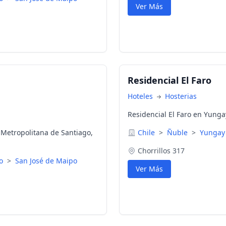
Ver Más
Residencial El Faro
Hoteles
Hosterias
Residencial El Faro en Yunga
 Metropolitana de Santiago,
Chile
>
Ñuble
>
Yungay
Chorrillos 317
go
>
San José de Maipo
Ver Más