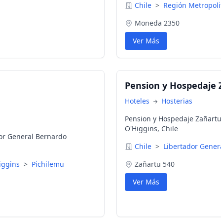
Chile
>
Región Metropoli
Moneda 2350
Ver Más
Pension y Hospedaje 
Hoteles
Hosterias
Pension y Hospedaje Zañartu
O'Higgins, Chile
dor General Bernardo
Chile
>
Libertador Gener
Higgins
>
Pichilemu
Zañartu 540
Ver Más