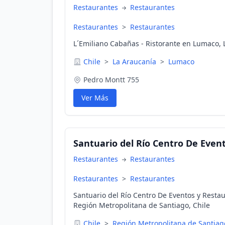
Restaurantes
Restaurantes
Restaurantes
>
Restaurantes
L´Emiliano Cabañas - Ristorante en Lumaco, 
Chile
>
La Araucanía
>
Lumaco
Pedro Montt 755
Ver Más
Santuario del Río Centro De Even
Restaurantes
Restaurantes
Restaurantes
>
Restaurantes
Santuario del Río Centro De Eventos y Resta
Región Metropolitana de Santiago, Chile
Chile
>
Región Metropolitana de Santia