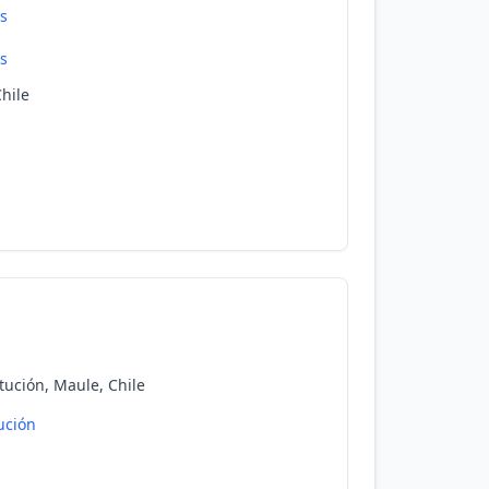
s
s
Chile
tución, Maule, Chile
ución