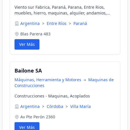
Viento sur Fabrica, Paraná, Parana, Entre Rios,
muebles, hierro, maquinas, alquiler, andamios,
construccion, web bloquera, andamios, carretillas,
Argentina
>
Entre Ríos
>
Paraná
sillas, mesas, juego de comedor, hierro, forjado,
respaldos, camas, sillon, muebles, lamparas,
Blas Parera 483
mesas, sillas, candelabros, espejos, andamios,
hormigonera, banco plaza, recolector de residuos,
Ver Más
cortadora de mosaico, repuestos, banquetas,
hierro forjado, maquinaria de la contruccion
Bailone SA
Máquinas, Herramienta y Motores
Maquinas de
Construcciones
Construcciones - Maquinas, Acoplados
Argentina
>
Córdoba
>
Villa María
Av Pte Perón 2360
Ver Más