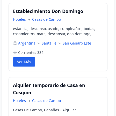
Establecimiento Don Domingo
Hoteles
Casas de Campo
estancia, descanso, asado, cumpleaños, bodas,
casamientos, mate, descansar, don domingo,
ranch, bbq, argentinian, argentina, naturaleza,
Argentina
>
Santa Fe
>
San Genaro Este
hostal, hostel, turismo rural, country, gay,
gayfriendly, gay tourism, gay friendly
Corrientes 332
Ver Más
Alquiler Temporario de Casa en
Cosquin
Hoteles
Casas de Campo
Casas De Campo, Cabañas - Alquiler