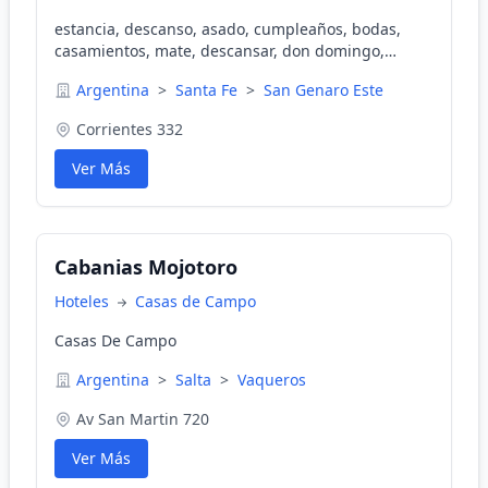
estancia, descanso, asado, cumpleaños, bodas,
casamientos, mate, descansar, don domingo,
ranch, bbq, argentinian, argentina, naturaleza,
Argentina
>
Santa Fe
>
San Genaro Este
hostal, hostel, turismo rural, country, gay,
gayfriendly, gay tourism, gay friendly
Corrientes 332
Ver Más
Cabanias Mojotoro
Hoteles
Casas de Campo
Casas De Campo
Argentina
>
Salta
>
Vaqueros
Av San Martin 720
Ver Más