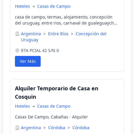
Hoteles
Casas de Campo
casa de campo, termas, alojamiento, concepción
del uruguay, entre rios, carnaval de gualeguaychu,
alquiler temporario, el remanso, complejo termal,
Argentina
>
Entre Ríos
>
Concepción del
alojamiento en entre rios, entre rios, carnaval,
Uruguay
venta de campos
RTA PCIAL 42 S/N 0
Ver Más
Alquiler Temporario de Casa en
Cosquin
Hoteles
Casas de Campo
Casas De Campo, Cabañas - Alquiler
Argentina
>
Córdoba
>
Córdoba