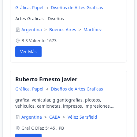
Gráfica, Papel
Diseños de Artes Graficas
Artes Graficas - Diseños
Argentina
>
Buenos Aires
>
Martínez
B S Valiente 1673
Ver Más
Ruberto Ernesto Javier
Gráfica, Papel
Diseños de Artes Graficas
grafica, vehicular, gigantografias, ploteos,
vehiculos, camionetas, impresos, impresiones,
calcomanias, carteleria, esmerilados, domes,
Argentina
>
CABA
>
Vélez Sarsfield
calcos, resinadas, vidrieras, stands, letreros, letras,
autoadhesivas, polarizados, domes
Gral C Díaz 5145 , PB