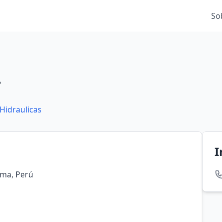
So
.
Hidraulicas
I
Lima, Perú