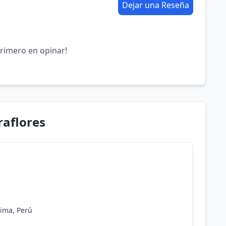
Dejar una Reseña
primero en opinar!
raflores
Lima, Perú