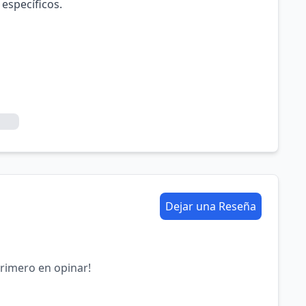
 específicos.
Dejar una Reseña
primero en opinar!