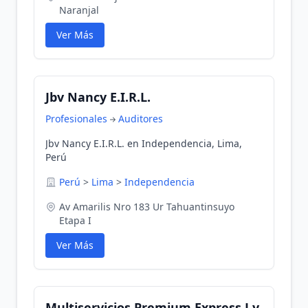
Naranjal
Ver Más
Jbv Nancy E.I.R.L.
Profesionales
Auditores
Jbv Nancy E.I.R.L. en Independencia, Lima,
Perú
Perú
>
Lima
>
Independencia
Av Amarilis Nro 183 Ur Tahuantinsuyo
Etapa I
Ver Más
Multiservicios Premium Express J y