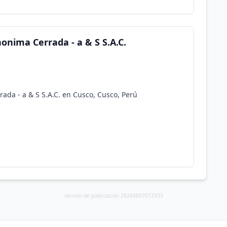
nima Cerrada - a & S S.A.C.
da - a & S S.A.C. en Cusco, Cusco, Perú
versión de publicación 20260807072933