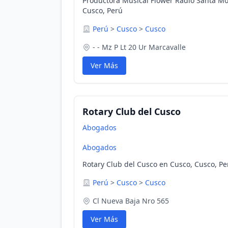
Productora Musical Flower Radio Santa Mo
Cusco, Perú
Perú
>
Cusco
>
Cusco
- - Mz P Lt 20 Ur Marcavalle
Ver Más
Rotary Club del Cusco
Abogados
Abogados
Rotary Club del Cusco en Cusco, Cusco, Pe
Perú
>
Cusco
>
Cusco
Cl Nueva Baja Nro 565
Ver Más