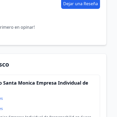
Dejar una Reseña
primero en opinar!
sco
o Santa Monica Empresa Individual de
es
es