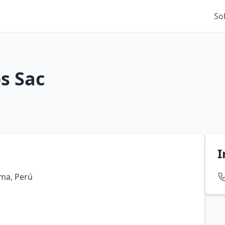
So
s Sac
I
ima, Perú