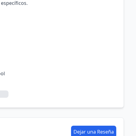
 específicos.
bol
Dejar una Reseña