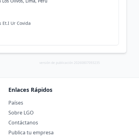
n Los Olivos, Lima, Perú
 Et.I Ur Covida
versión de publicación 20260807093235
Enlaces Rápidos
Países
Sobre LGO
Contáctanos
Publica tu empresa