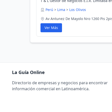
T & L Gestor de Negocios E.I.R. Limitada e
Perú
>
Lima
>
Los Olivos
Av Antunez De Mayolo Nro 1260 Pis 2pis
Ver Más
La Guía Online
Directorio de empresas y negocios para encontrar
información comercial en Latinoamérica.