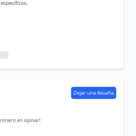
 específicos.
Dejar una Reseña
primero en opinar!