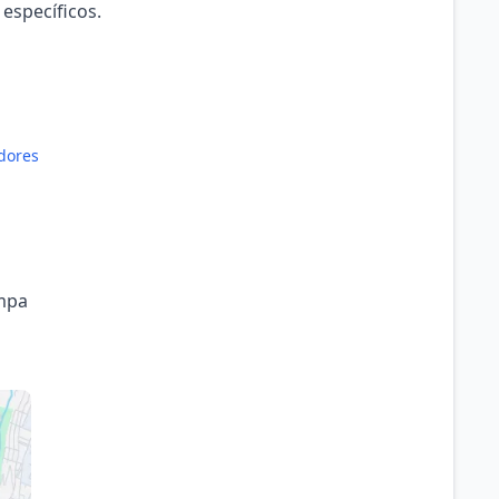
 específicos.
dores
ampa