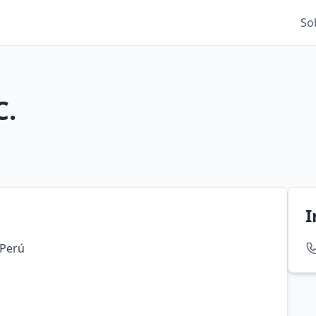
So
C.
I
 Perú