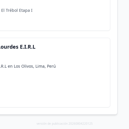
El Trébol Etapa I
Lourdes E.I.R.L
.R.L en Los Olivos, Lima, Perú
versión de publicación 20260804220125