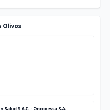
s Olivos
n Salud S.A.C. - Oncogessa S.A.