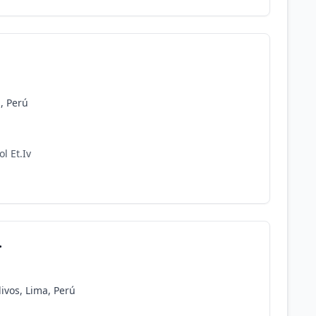
a, Perú
l Et.Iv
.
livos, Lima, Perú