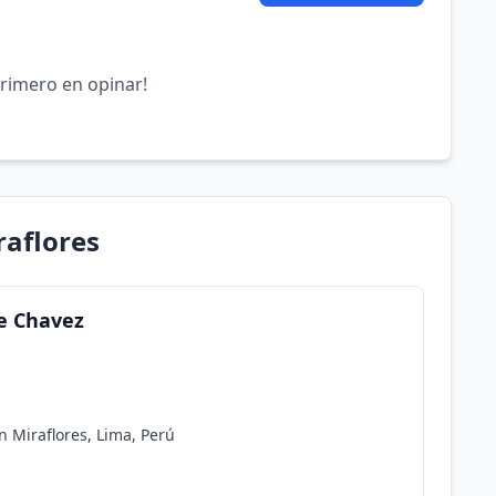
primero en opinar!
raflores
ge Chavez
n Miraflores, Lima, Perú