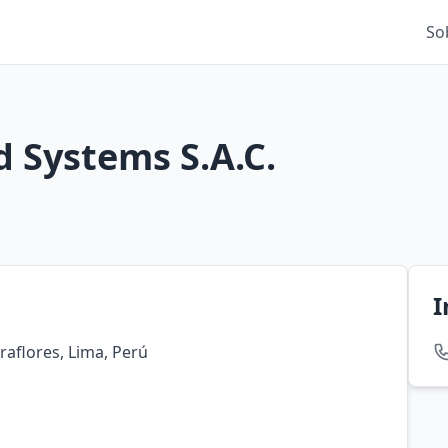
So
d Systems S.A.C.
I
raflores, Lima, Perú