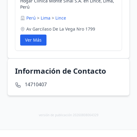
Hogar Clinica Monte Sinai S.A. en Lince, Lima,
Perú
Perú
>
Lima
>
Lince
Av Garcilaso De La Vega Nro 1799
Ver Más
Información de Contacto
14710407
versión de publicación 20260808064329