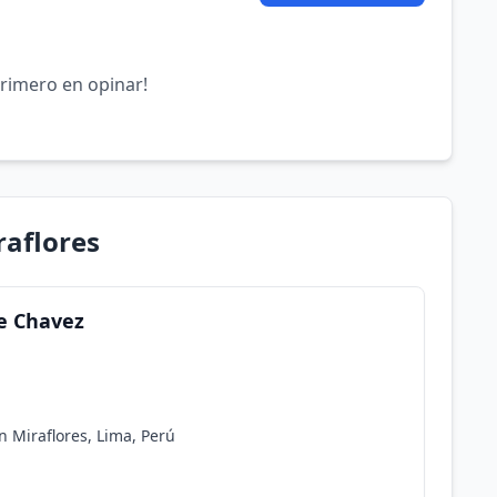
primero en opinar!
raflores
ge Chavez
n Miraflores, Lima, Perú