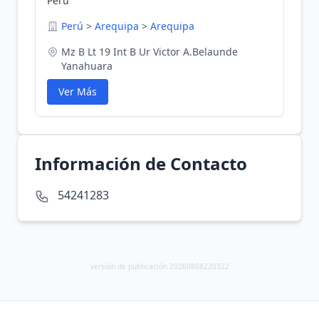
Perú
Perú
>
Arequipa
>
Arequipa
Mz B Lt 19 Int B Ur Victor A.Belaunde
Yanahuara
Ver Más
Información de Contacto
54241283
versión de publicación 20260808220322