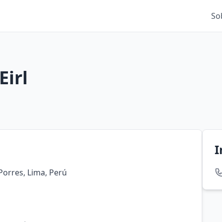
So
Eirl
I
 Porres, Lima, Perú