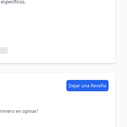
 específicos.
Dejar una Reseña
primero en opinar!