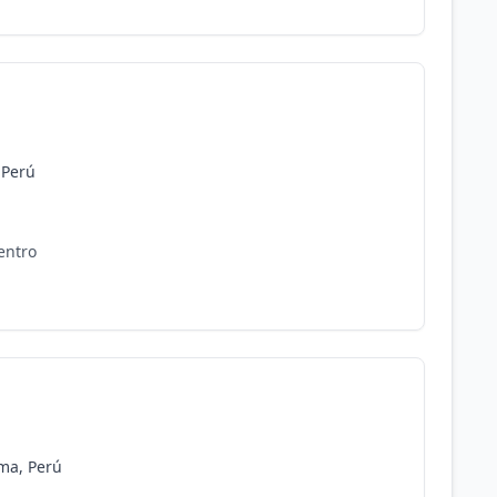
 Perú
entro
ima, Perú