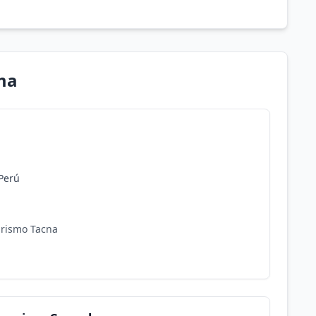
ma
 Perú
urismo Tacna