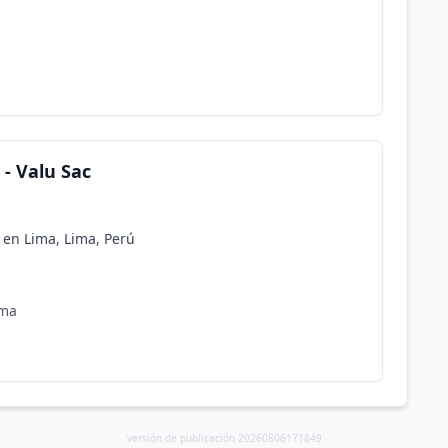
- Valu Sac
 en Lima, Lima, Perú
ima
versión de publicación 20260806171849