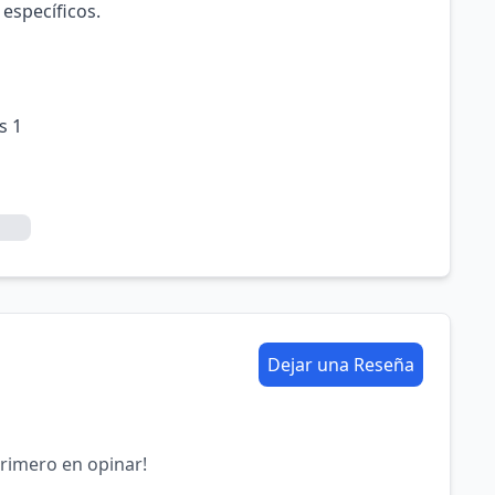
 específicos.
s 1
Dejar una Reseña
primero en opinar!