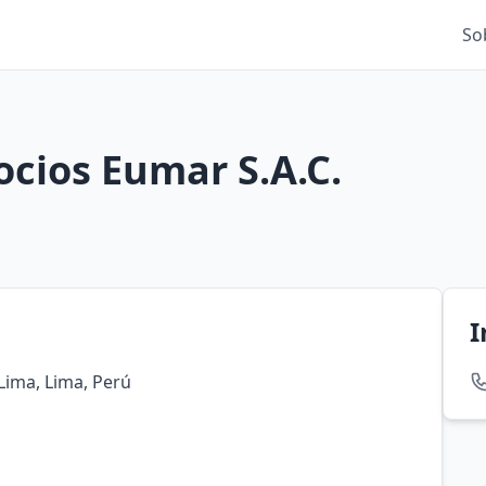
So
ocios Eumar S.A.C.
I
Lima, Lima, Perú