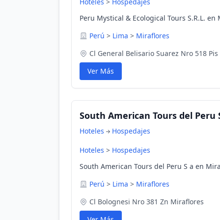
Hoteles
>
Hospedajes
Peru Mystical & Ecological Tours S.R.L. en 
Perú
>
Lima
>
Miraflores
Cl General Belisario Suarez Nro 518 Pis 
Ver Más
South American Tours del Peru 
Hoteles
Hospedajes
Hoteles
>
Hospedajes
South American Tours del Peru S a en Mira
Perú
>
Lima
>
Miraflores
Cl Bolognesi Nro 381 Zn Miraflores
Ver Más