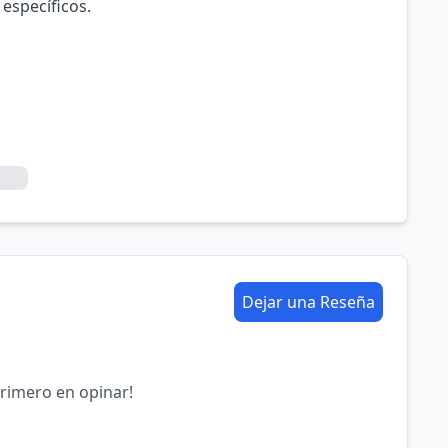
 específicos.
Dejar una Reseña
primero en opinar!