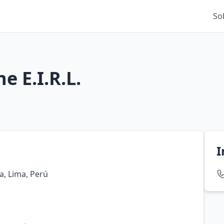
So
e E.I.R.L.
I
ia, Lima, Perú