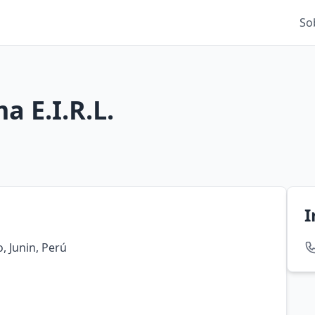
So
a E.I.R.L.
I
, Junin, Perú