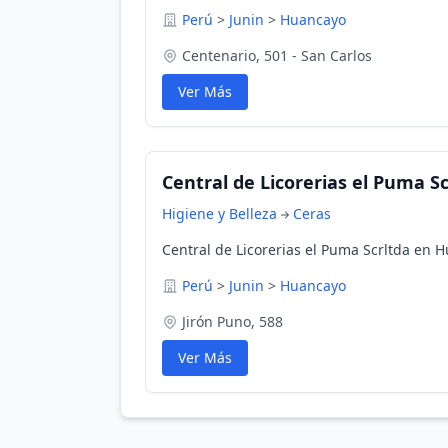
Perú
>
Junin
>
Huancayo
Centenario, 501 - San Carlos
Ver Más
Central de Licorerias el Puma Sc
Higiene y Belleza
Ceras
Central de Licorerias el Puma Scrltda en H
Perú
>
Junin
>
Huancayo
Jirón Puno, 588
Ver Más