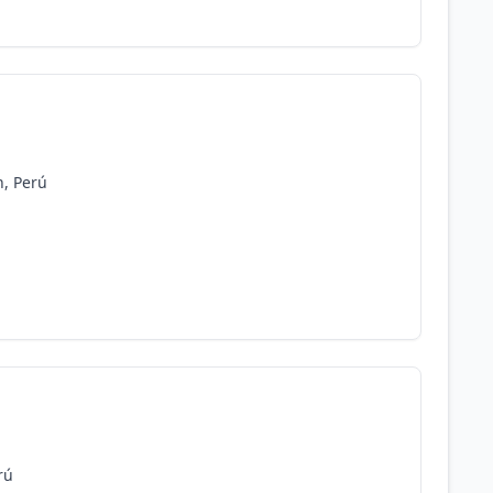
n, Perú
rú