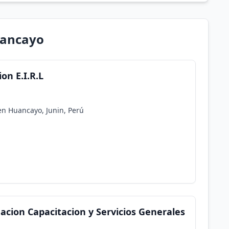
uancayo
on E.I.R.L
 en Huancayo, Junin, Perú
acion Capacitacion y Servicios Generales