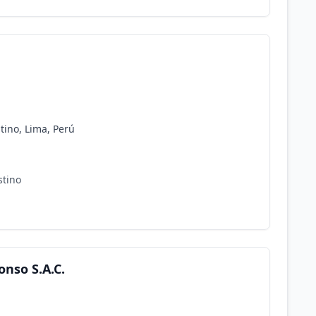
tino, Lima, Perú
stino
onso S.A.C.