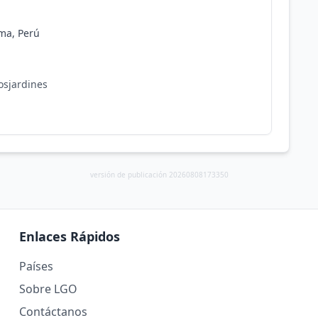
ima, Perú
osjardines
versión de publicación 20260808173350
Enlaces Rápidos
Países
Sobre LGO
Contáctanos