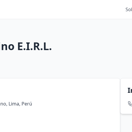
So
no E.I.R.L.
I
ino, Lima, Perú