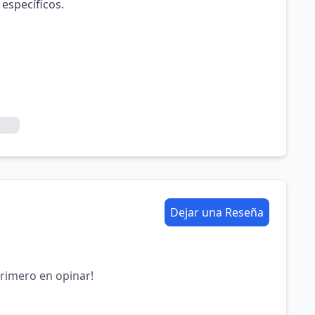
 específicos.
Dejar una Reseña
primero en opinar!