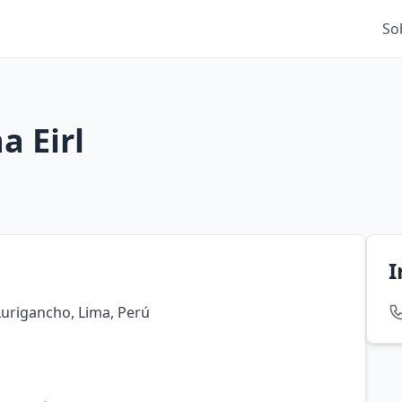
So
a Eirl
I
Lurigancho, Lima, Perú