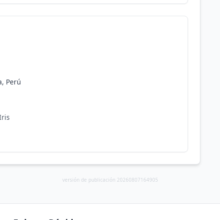
a, Perú
ris
versión de publicación 20260807164905