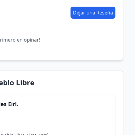
Dejar una Reseña
primero en opinar!
eblo Libre
s Eirl.