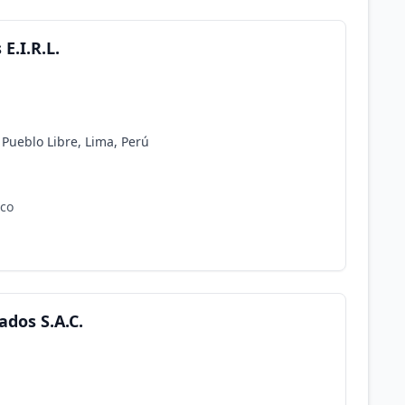
E.I.R.L.
 Pueblo Libre, Lima, Perú
rco
ados S.A.C.