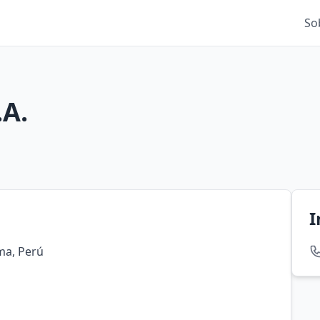
So
.A.
I
ima, Perú