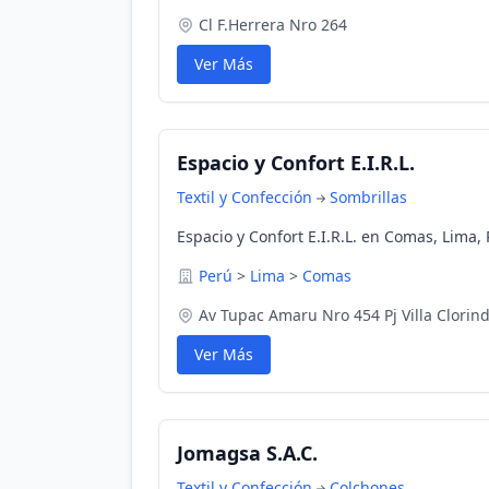
Cl F.Herrera Nro 264
Ver Más
Espacio y Confort E.I.R.L.
Textil y Confección
Sombrillas
Espacio y Confort E.I.R.L. en Comas, Lima,
Perú
>
Lima
>
Comas
Av Tupac Amaru Nro 454 Pj Villa Clorin
Ver Más
Jomagsa S.A.C.
Textil y Confección
Colchones