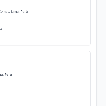
 Comas, Lima, Perú
da
ma, Perú