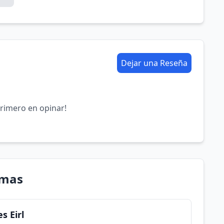
Dejar una Reseña
primero en opinar!
omas
s Eirl