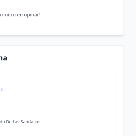
primero en opinar!
ma
as
do De Las Sandalias