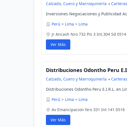
Calzado, Cuero y Marroquinería
Cartera
Inversiones Negociaciones y Publicidad Ac
Perú
>
Lima
>
Lima
Jr Ancash Nro 732 Pis 3 Int.304 Sd 0514
Ver Más
Distribuciones Odontho Peru E.I
Calzado, Cuero y Marroquinería
Cartera
Distribuciones Odontho Peru E.I.R.L. en Li
Perú
>
Lima
>
Lima
Av Emancipacion Nro 331 Int 141 0516
Ver Más