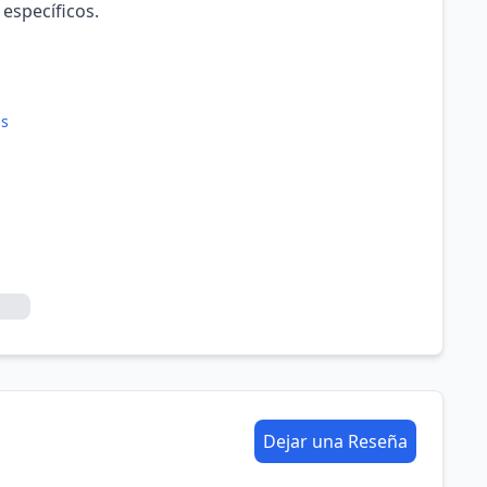
 específicos.
as
Dejar una Reseña