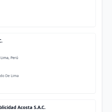
C.
s
 Lima, Perú
ado De Lima
licidad Acosta S.A.C.