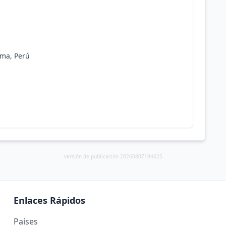
Lima, Perú
versión de publicación 20260807194625
Enlaces Rápidos
Países