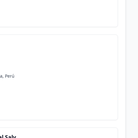
ma, Perú
l Salv