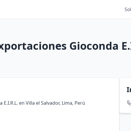
So
xportaciones Gioconda E.I
I
.I.R.L. en Villa el Salvador, Lima, Perú