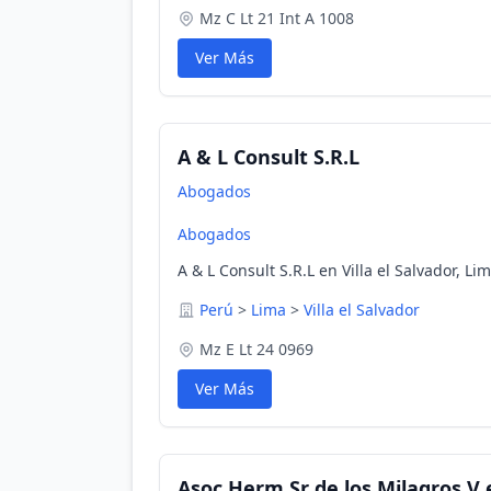
Mz C Lt 21 Int A 1008
Ver Más
A & L Consult S.R.L
Abogados
Abogados
A & L Consult S.R.L en Villa el Salvador, Li
Perú
>
Lima
>
Villa el Salvador
Mz E Lt 24 0969
Ver Más
Asoc.Herm.Sr de los Milagros V e