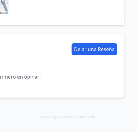
Dejar una Reseña
primero en opinar!
versión de publicación 20260807213657