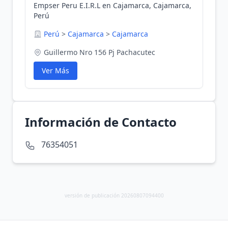
Empser Peru E.I.R.L en Cajamarca, Cajamarca,
Perú
Perú
>
Cajamarca
>
Cajamarca
Guillermo Nro 156 Pj Pachacutec
Ver Más
Información de Contacto
76354051
versión de publicación 20260807094400