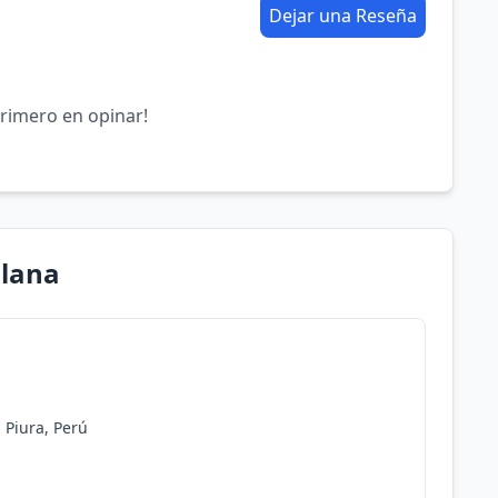
Dejar una Reseña
primero en opinar!
llana
 Piura, Perú