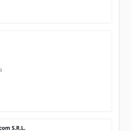
rú
com S.R.L.