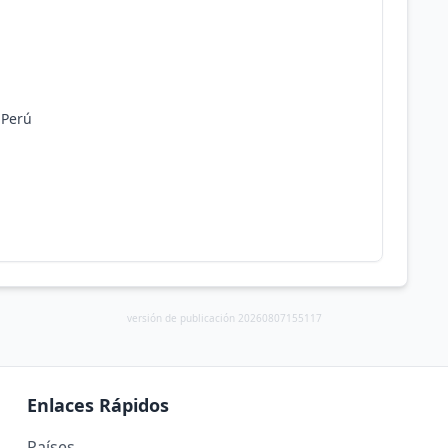
 Perú
versión de publicación 20260807155117
Enlaces Rápidos
Países