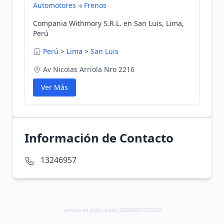
Automotores
Frenos
Compania Withmory S.R.L. en San Luis, Lima,
Perú
Perú
>
Lima
>
San Luis
Av Nicolas Arriola Nro 2216
Ver Más
Información de Contacto
13246957
versión de publicación 20260807232200